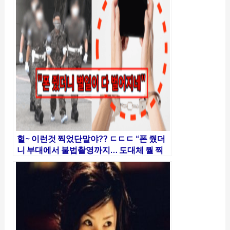
헐~ 이런것 찍었단말야?? ㄷㄷㄷ “폰 줬더
니 부대에서 불법촬영까지… 도대체 뭘 찍
었나했더니…