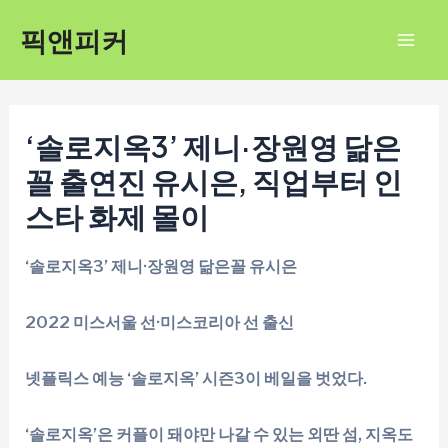
콘
픽앤피커
텐
Mai
츠
Men
로
건
‘솔로지옥3’ 제니·장원영 닮은
너
꼴 출연진 유시은, 직업부터 인
뛰
스타 화제 몰이
기
‘솔로지옥3’ 제니·장원영 닮은꼴 유시은
2022 미스서울 선·미스코리아 선 출신
넷플릭스 예능 ‘솔로지옥’ 시즌3이 베일을 벗었다.
‘솔로지옥’은 커플이 돼야만 나갈 수 있는 외딴 섬, 지옥도