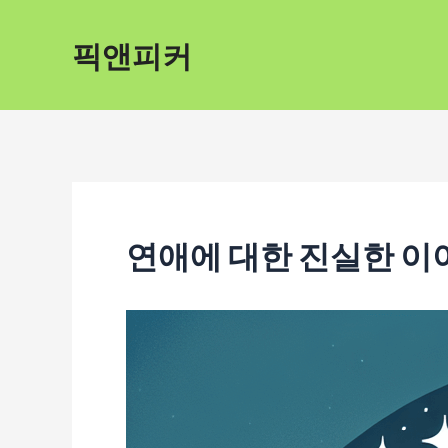
콘
픽앤피커
텐
츠
로
건
너
뛰
연애에 대한 진실한 이
기