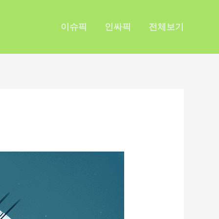
이슈픽
인싸픽
전체보기