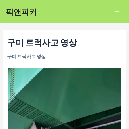
콘
픽앤피커
텐
Mai
츠
Men
로
건
구미 트럭사고 영상
너
뛰
구미 트럭사고 영상
기