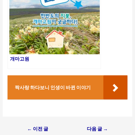
개마고원
짝사랑 하다보니 인생이 바뀐 이야기
Post
←
이전 글
다음 글
→