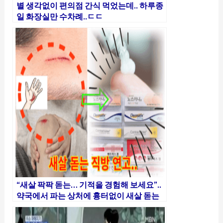
별 생각없이 편의점 간식 먹었는데.. 하루종
일 화장실만 수차례..ㄷㄷ
“새살 팍팍 돋는… 기적을 경험해 보세요”..
약국에서 파는 상처에 흉터없이 새살 돋는
대박 연고