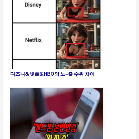
디즈니&넷플&HBO의 노–출 수위 차이