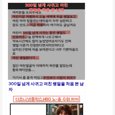
300일 넘게 사귀고 여친 쌩얼을 처음 본 남
자