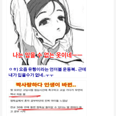
ㅇㅎ) 요즘 유행이라는 언더붑 운동복.. 근데
내가 입을수가 없네..ㅜㅜ