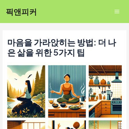
콘
픽앤피커
텐
Mai
츠
Men
로
건
마음을 가라앉히는 방법: 더 나
너
은 삶을 위한 5가지 팁
뛰
기