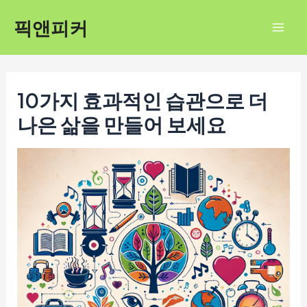
콘
픽앤피커
텐
Mai
츠
Men
로
건
10가지 효과적인 습관으로 더
너
나은 삶을 만들어 보세요
뛰
기